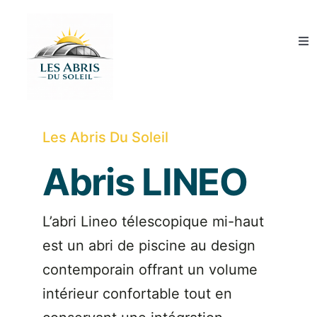
Skip
to
Tog
content
Nav
Abris de piscine
Couvertures de piscine
Les Abris Du Soleil
Abris LINEO
Abris SPA
Qui sommes-nous ?
L’abri Lineo télescopique mi-haut
est un abri de piscine au design
Guide et conseils
contemporain offrant un volume
intérieur confortable tout en
Devis