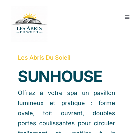
Skip
to
Tog
content
Nav
Abris de piscine
Couvertures de piscine
Les Abris Du Soleil
SUNHOUSE
Abris SPA
Qui sommes-nous ?
Offrez à votre spa un pavillon
lumineux et pratique : forme
Guide et conseils
ovale, toit ouvrant, doubles
portes coulissantes pour circuler
Devis