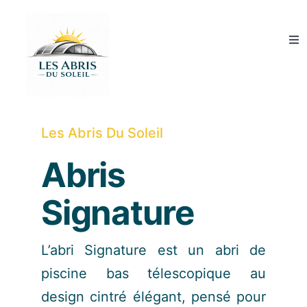
Skip
to
Tog
content
Nav
Abris de piscine
Couvertures de piscine
Les Abris Du Soleil
Abris
Abris SPA
Signature
Qui sommes-nous ?
L’abri Signature est un abri de
Guide et conseils
piscine bas télescopique au
design cintré élégant, pensé pour
Devis