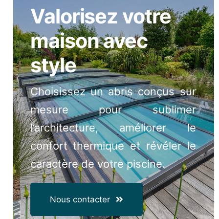
Valorisez votre
maison avec
style
Choisissez un abris conçus sur
mesure pour sublimer
l’architecture, améliorer le
confort thermique et révéler le
caractère de votre piscine.
Nous contacter