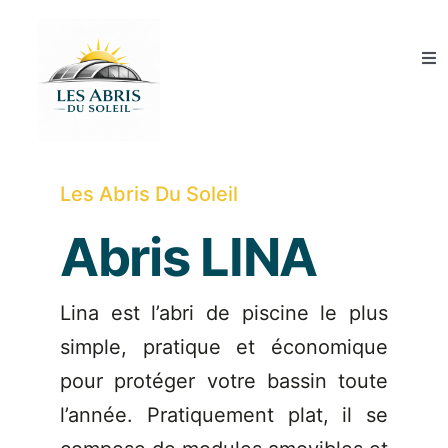
Skip
to
Tog
content
Nav
Abris de piscine
Couvertures de piscine
Les Abris Du Soleil
Abris LINA
Abris SPA
Qui sommes-nous ?
Lina est l’abri de piscine le plus
simple, pratique et économique
Guide et conseils
pour protéger votre bassin toute
l’année. Pratiquement plat, il se
Devis