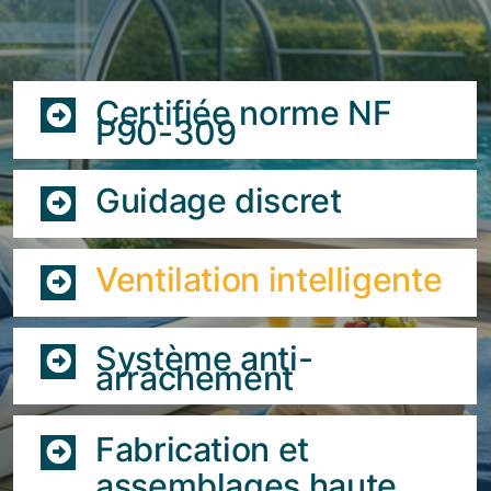
Certifiée norme NF
P90-309
Guidage discret
Ventilation intelligente
Système anti-
arrachement
Fabrication et
assemblages haute