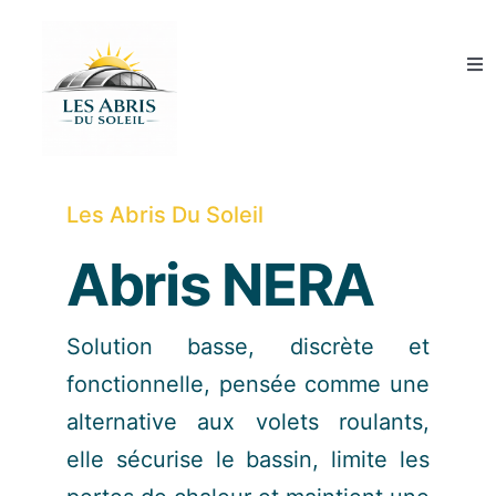
Skip
to
Tog
content
Nav
Abris de piscine
Couvertures de piscine
Les Abris Du Soleil
Abris NERA
Abris SPA
Qui sommes-nous ?
Solution basse, discrète et
fonctionnelle, pensée comme une
Guide et conseils
alternative aux volets roulants,
elle sécurise le bassin, limite les
Devis